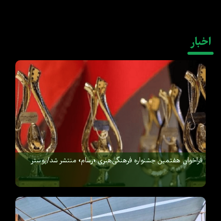
اخبار
فراخوان هفتمین جشنواره فرهنگی‌هنری «رسام» منتشر شد/پوستر