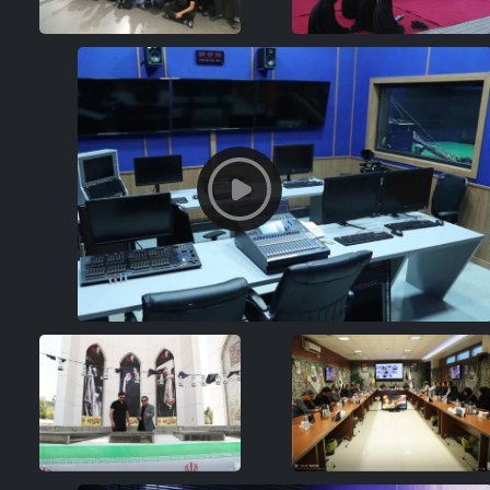
زاری آیین غبارروبی از مزار
بازدید جمعی از شیعیان لبنانی از
هر شهدای گمنام و قرائت
موزه ملی انقلاب اسلامی و
ارت عاشورا
دفاع مقدس
موعه رسانه‌ای سرو
گزاری کارگاه آموزشی بررسی
بازدید جکسون هینکل از موزه